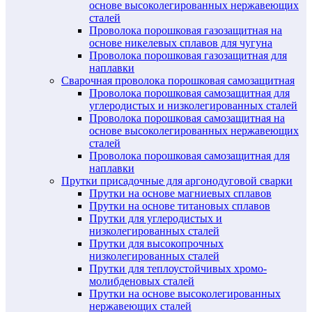
основе высоколегированных нержавеющих
сталей
Проволока порошковая газозащитная на
основе никелевых сплавов для чугуна
Проволока порошковая газозащитная для
наплавки
Сварочная проволока порошковая самозащитная
Проволока порошковая самозащитная для
углеродистых и низколегированных сталей
Проволока порошковая самозащитная на
основе высоколегированных нержавеющих
сталей
Проволока порошковая самозащитная для
наплавки
Прутки присадочные для аргонодуговой сварки
Прутки на основе магниевых сплавов
Прутки на основе титановых сплавов
Прутки для углеродистых и
низколегированных сталей
Прутки для высокопрочных
низколегированных сталей
Прутки для теплоустойчивых хромо-
молибденовых сталей
Прутки на основе высоколегированных
нержавеющих сталей