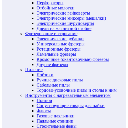
Перфораторы
Отбойные молотки
Электрические гайковерты
Электрические миксеры (мешалки)
Электрические шуруповерты
Дрели на магнитной стойке
Фрезерование и строгание
Электрические рубанки
Универсальные фрезеры
Ротационные фрезеры
Ламельные фрезеры
Кромочные (окантовочные) фрезеры
Другие фрезеры
Пиление
Лобзики
Ручные дисковые пилы
Сабельные пилы
Торцово-усовочные пилы и столы к ним
Инструменты с нагревательным элементом
Припои
Сопутствующие товары для пайки
Флюсы
Газовые паяльники
Паяльные станции
Строительные фены