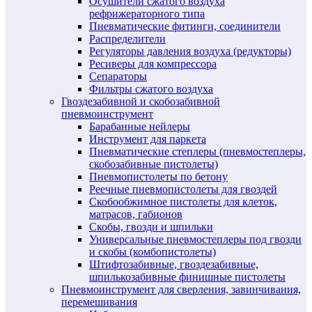
Осушители сжатого воздуха
рефрижераторного типа
Пневматические фитинги, соединители
Распределители
Регуляторы давления воздуха (редукторы)
Ресиверы для компрессора
Сепараторы
Фильтры сжатого воздуха
Гвоздезабивной и скобозабивной
пневмоинструмент
Барабанные нейлеры
Инструмент для паркета
Пневматические степлеры (пневмостеплеры,
скобозабивные пистолеты)
Пневмопистолеты по бетону
Реечные пневмопистолеты для гвоздей
Скобообжимное пистолеты для клеток,
матрасов, габионов
Скобы, гвозди и шпильки
Универсальные пневмостеплеры под гвозди
и скобы (комбопистолеты)
Штифтозабивные, гвоздезабивные,
шпилькозабивные финишные пистолеты
Пневмоинструмент для сверления, завинчивания,
перемешивания