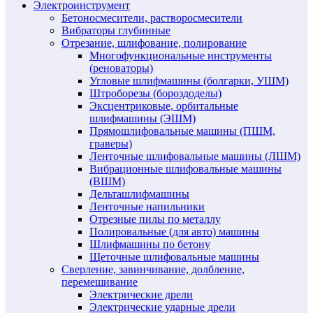
Электроинструмент
Бетоносмесители, растворосмесители
Вибраторы глубинные
Отрезание, шлифование, полирование
Многофункциональные инструменты
(реноваторы)
Угловые шлифмашины (болгарки, УШМ)
Штроборезы (бороздоделы)
Эксцентриковые, орбитальные
шлифмашины (ЭШМ)
Прямошлифовальные машины (ПШМ,
граверы)
Ленточные шлифовальные машины (ЛШМ)
Вибрационные шлифовальные машины
(ВШМ)
Дельташлифмашины
Ленточные напильники
Отрезные пилы по металлу
Полировальные (для авто) машины
Шлифмашины по бетону
Щеточные шлифовальные машины
Сверление, завинчивание, долбление,
перемешивание
Электрические дрели
Электрические ударные дрели