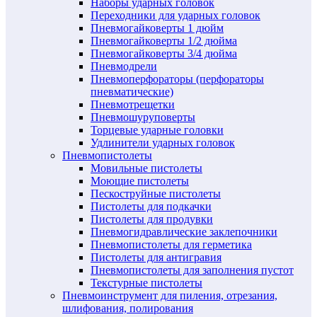
Наборы ударных головок
Переходники для ударных головок
Пневмогайковерты 1 дюйм
Пневмогайковерты 1/2 дюйма
Пневмогайковерты 3/4 дюйма
Пневмодрели
Пневмоперфораторы (перфораторы
пневматические)
Пневмотрещетки
Пневмошуруповерты
Торцевые ударные головки
Удлинители ударных головок
Пневмопистолеты
Мовильные пистолеты
Моющие пистолеты
Пескоструйные пистолеты
Пистолеты для подкачки
Пистолеты для продувки
Пневмогидравлические заклепочники
Пневмопистолеты для герметика
Пистолеты для антигравия
Пневмопистолеты для заполнения пустот
Текстурные пистолеты
Пневмоинструмент для пиления, отрезания,
шлифования, полирования