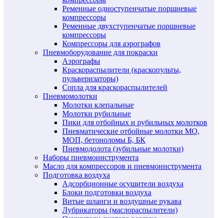
Ременные одноступенчатые поршневые
компрессоры
Ременные двухступенчатые поршневые
компрессоры
Компрессоры для аэрографов
Пневмоборудование для покраски
Аэрографы
Краскораспылители (краскопульты,
пульверизаторы)
Сопла для краскораспылителей
Пневмомолотки
Молотки клепальные
Молотки рубильные
Пики для отбойных и рубильных молотков
Пневматические отбойные молотки МО,
МОП, бетоноломы Б, БК
Пневмодолота (зубильные молотки)
Наборы пневмоинструмента
Масло для компрессоров и пневмоинструмента
Подготовка воздуха
Адсорбционные осушители воздуха
Блоки подготовки воздуха
Витые шланги и воздушные рукава
Лубрикаторы (маслораспылители)