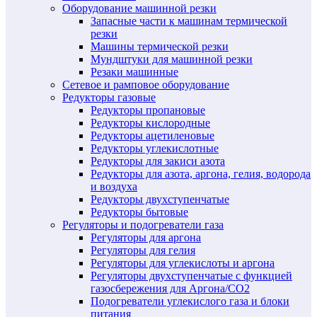
Оборудование машинной резки
Запасные части к машинам термической
резки
Машины термической резки
Мундштуки для машинной резки
Резаки машинные
Сетевое и рамповое оборудование
Редукторы газовые
Редукторы пропановые
Редукторы кислородные
Редукторы ацетиленовые
Редукторы углекислотные
Редукторы для закиси азота
Редукторы для азота, аргона, гелия, водорода
и воздуха
Редукторы двухступенчатые
Редукторы бытовые
Регуляторы и подогреватели газа
Регуляторы для аргона
Регуляторы для гелия
Регуляторы для углекислоты и аргона
Регуляторы двухступенчатые c функцией
газосбережения для Аргона/СО2
Подогреватели углекислого газа и блоки
питания