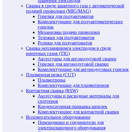
хранения электродов
Сварка в среде защитного газа с автоматической
подачей проволоки (MIG/MAG)
Горелки для полуавтоматов
Комплектующие для полуавтоматических
горелок
Механизмы подачи проволоки
Тележки для полуавтоматов
Ролики для полуавтоматов
Сварка неплавящимся электродом в среде
инертных газов (TIG)
Аксессуары для аргонодуговой сварки
Горелки для аргонодуговой сварки
Комплектующие для аргонодуговых горелок
Плазменная резка (CUT)
Плазмотроны
Комплектующие для плазмотронов
Контактная сварка (RSW)
Аксессуары и расходные материалы для
споттеров
Конденсаторная приварка шпилек
Комплектующие для контактной сварки
Вспомогательное оборудование
Переходники и соединители для
электросварочного оборудования