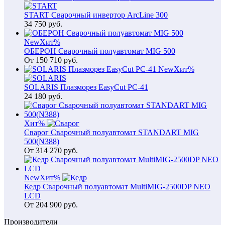
START Сварочный инвертор ArcLine 300
34 750
руб.
New
Хит
%
ОБЕРОН Сварочный полуавтомат MIG 500
От
150 710
руб.
New
Хит
%
SOLARIS Плазморез EasyCut PC-41
24 180
руб.
Хит
%
Сварог Сварочный полуавтомат STANDART MIG
500(N388)
От
314 270
руб.
New
Хит
%
Кедр Сварочный полуавтомат MultiMIG-2500DP NEO
LCD
От
204 900
руб.
Производители