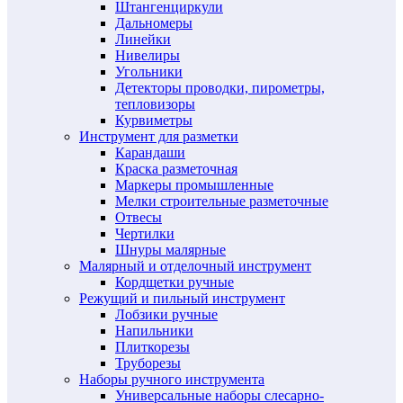
Штангенциркули
Дальномеры
Линейки
Нивелиры
Угольники
Детекторы проводки, пирометры,
тепловизоры
Курвиметры
Инструмент для разметки
Карандаши
Краска разметочная
Маркеры промышленные
Мелки строительные разметочные
Отвесы
Чертилки
Шнуры малярные
Малярный и отделочный инструмент
Кордщетки ручные
Режущий и пильный инструмент
Лобзики ручные
Напильники
Плиткорезы
Труборезы
Наборы ручного инструмента
Универсальные наборы слесарно-