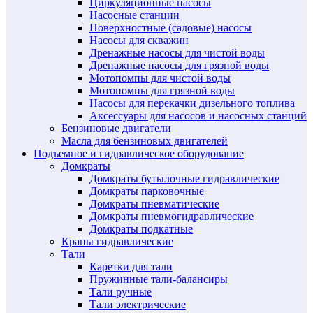
Циркуляционные насосы
Насосные станции
Поверхностные (садовые) насосы
Насосы для скважин
Дренажные насосы для чистой воды
Дренажные насосы для грязной воды
Мотопомпы для чистой воды
Мотопомпы для грязной воды
Насосы для перекачки дизельного топлива
Аксессуары для насосов и насосных станций
Бензиновые двигатели
Масла для бензиновых двигателей
Подъемное и гидравлическое оборудование
Домкраты
Домкраты бутылочные гидравлические
Домкраты парковочные
Домкраты пневматические
Домкраты пневмогидравлические
Домкраты подкатные
Краны гидравлические
Тали
Каретки для тали
Пружинные тали-балансиры
Тали ручные
Тали электрические