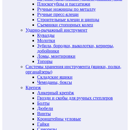
Плоскогубцы и пассатижи
Ручные ножницы по металлу
Ручные пресс-клещи
Строительные клещи и щипцы
Съемники стопорных колец
Ударно-рычажный инструмент
Кувалды
Молотки
Зубила, бородки, выколотки, кернеры,
добойники
Ломы, монтировки
Топоры
Системы хранения инструмента (ящики, полки,
органайзеры)
Складские ящики
Чемоданы, боксы
Крепеж
Анкерный крепёж
Гвозди и скобы для ручных степлеров
Болты
Дюбели
Винты
Кронштейны угловые
Гайки
Саморезы