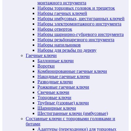
монтажного иструмента
Наборы торцовых головок и трещеток
Наборы гаечных ключей
Наборы имбусовых, шестигранных ключей
Наборы электромонтажного инструмента
Наборы отверток
Наборы шарнирно-губцевого инструмента
Наборы резьбонарезного инструмента
Наборы напильников
Наборы для резьбы по дереву
Гаечные ключи
Баллонные ключи
Воротки
Комбинированные гаечные ключи
Накидные гаечные ключи
Разводные ключи
Рожковые гаечные ключи
Свечные ключи
Торцовые ключи
Трубные (газовые) ключи
Шарнирные ключи
Шестигранные ключи (имбусовые)
Составные ключи с торцовыми головками и
битами
Адаптеры (переходники) для торцовых