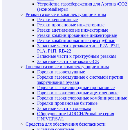
Устройства газосбережения для Аргона /СО2
(экономайзеры)
Резаки газовые и комплектующие к ним
Резаки керосиновые
Резаки пропановые инжекторные
Резаки ацетиленовые инжекторные
Резаки комбинированные инжекторные
Резаки комбинированные трехтрубные
Запасные части к резакам типа Р2А, Р3П,
Р1А, Р1П, RB-22
Запасные части к трехтрубным резакам
Запасные части к резакам GCE
Горелки газовые и комплектующие к ним
Горелки газовоздушные
Горелки газовоздушные с системой против
закручивания рукава
Горелки газокислородные пропановые
Горелки газокислородные ацетиленовые
Горелки газокислородные комбинированные
Горелки пропановые бытовые
Запасные части к горелкам
Оборудование LORCH/Propaline серия
UNIVERSAL
Средства для обеспечения безопасности
Клапана обратные