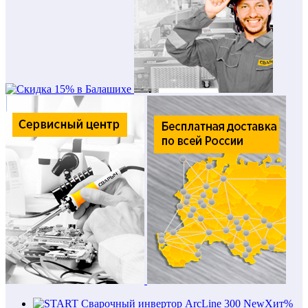
New
Хит
%