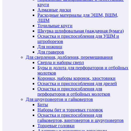
круги
Алмазные диски
Расходные материалы для ЭШМ, ВШМ,
ЛШМ
Точильные круги
Шкурка шлифовальная (наждачная бумага)
Оснастка и приспособления для УШМ и
штроборезов
Для ножниц
Для граверов
Для сверления, долбления, перемешивания
Сверла и наборы сверл
Буры и долота для перфораторов и отбойных
молотков
Коронки, наборы коронок, хвостовики
Оснастка и приспособления для дрелей
Оснастка и приспособления для
перфораторов и отбойных молотков
Для шуруповертов и гайковертов
Биты
Наборы бит и торцевых головок
Оснастка и приспособления для
гайковертов, винтовертов и шуруповертов
Торцевые головки
Адаптеры и магнитные держатели