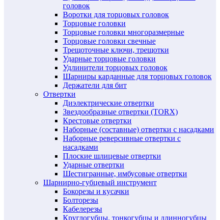
головок
Воротки для торцовых головок
Торцовые головки
Торцовые головки многоразмерные
Торцовые головки свечные
Трещоточные ключи, трещотки
Ударные торцовые головки
Удлинители торцовых головок
Шарниры карданные для торцовых головок
Держатели для бит
Отвертки
Диэлектрические отвертки
Звездообразные отвертки (TORX)
Крестовые отвертки
Наборные (составные) отвертки с насадками
Наборные реверсивные отвертки с
насадками
Плоские шлицевые отвертки
Ударные отвертки
Шестигранные, имбусовые отвертки
Шарнирно-губцевый инструмент
Бокорезы и кусачки
Болторезы
Кабелерезы
Круглогубцы, тонкогубцы и длинногубцы