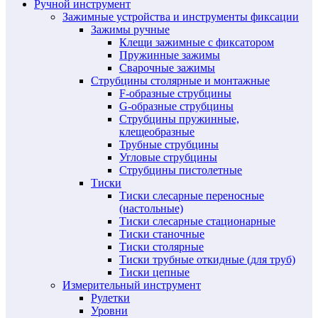
Ручной инструмент
Зажимные устройства и инструменты фиксации
Зажимы ручные
Клещи зажимные с фиксатором
Пружинные зажимы
Сварочные зажимы
Струбцины столярные и монтажные
F-образные струбцины
G-образные струбцины
Струбцины пружинные,
клещеобразные
Трубные струбцины
Угловые струбцины
Струбцины пистолетные
Тиски
Тиски слесарные переносные
(настольные)
Тиски слесарные стационарные
Тиски станочные
Тиски столярные
Тиски трубные откидные (для труб)
Тиски цепные
Измерительный инструмент
Рулетки
Уровни