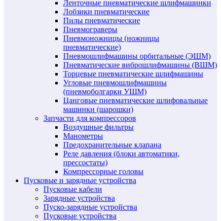
Ленточные пневматические шлифмашинки
Лобзики пневматические
Пилы пневматические
Пневмограверы
Пневмоножницы (ножницы
пневматические)
Пневмошлифмашины орбитальные (ЭШМ)
Пневматические виброшлифмашины (ВШМ)
Торцевые пневматические шлифмашины
Угловые пневмошлифмашины
(пневмоболгарки УШМ)
Цанговые пневматические шлифовальные
машинки (шарошки)
Запчасти для компрессоров
Воздушные фильтры
Манометры
Предохранительные клапана
Реле давления (блоки автоматики,
прессостаты)
Компрессорные головы
Пусковые и зарядные устройства
Пусковые кабели
Зарядные устройства
Пуско-зарядные устройства
Пусковые устройства